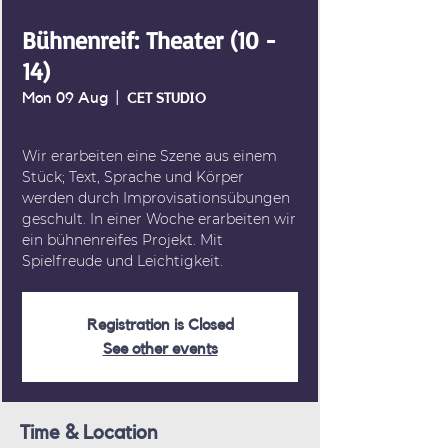
Bühnenreif: Theater (10 -
14)
Mon 09 Aug
  |  
CET STUDIO
Wir erarbeiten eine Szene aus einem
Stück; Text, Sprache und Körper
werden durch Improvisationsübungen
geschult. In einer Woche erarbeiten wir
ein bühnenreifes Projekt. Mit
Spielfreude und Leichtigkeit.
Registration is Closed
See other events
Time & Location